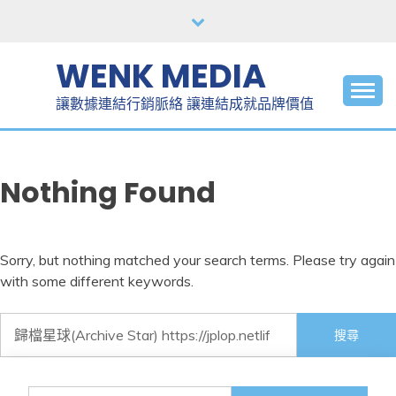
Skip
to
content
WENK MEDIA
讓數據連結行銷脈絡 讓連結成就品牌價值
Nothing Found
Sorry, but nothing matched your search terms. Please try again
with some different keywords.
搜
尋
關
鍵