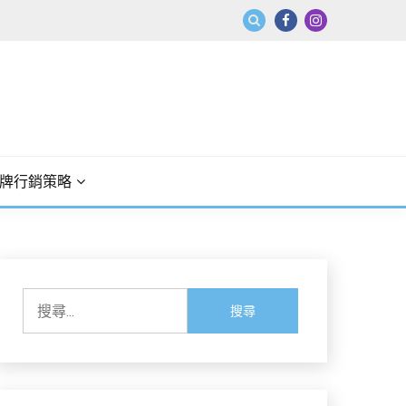
牌行銷策略
搜
尋
關
鍵
字: