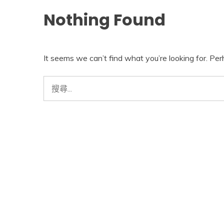
Nothing Found
It seems we can’t find what you’re looking for. Pe
搜
尋
關
鍵
字: