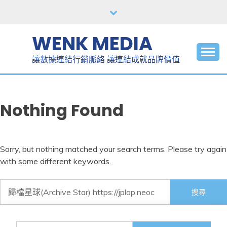
Skip
to
content
WENK MEDIA
讓數據連結行銷脈絡 讓連結成就品牌價值
Nothing Found
Sorry, but nothing matched your search terms. Please try again
with some different keywords.
搜
尋
關
鍵