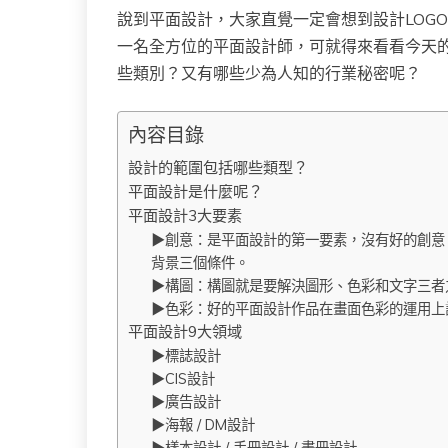
說到平面設計，大家直覺一定會想到設計LOGO、
一名全方位的平面設計師，可就得來看看今天
些類別？又有哪些少為人知的行業秘密呢？
內容目錄
設計的範圍包括哪些類型？
平面設計是什麼呢？
平面設計3大要素
▶創意：是平面設計的第一要素，沒有好的創意
背景三個條件。
​​▶構圖：構圖就是要解決圖形、色彩和文字三
▶色彩：好的平面設計作品在畫面色彩的運用上
平面設計9大領域
▶標誌設計
▶CIS設計
▶廣告設計
▶海報 / DM設計
▶樣本設計 / 手冊設計 / 畫冊設計