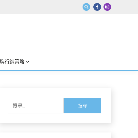
牌行銷策略
搜
尋
關
鍵
字: